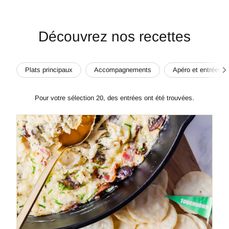
Découvrez nos recettes
Fair
Plats principaux
Accompagnements
Apéro et entrées
défil
vers
la
gau
Pour votre sélection 20, des entrées ont été trouvées.